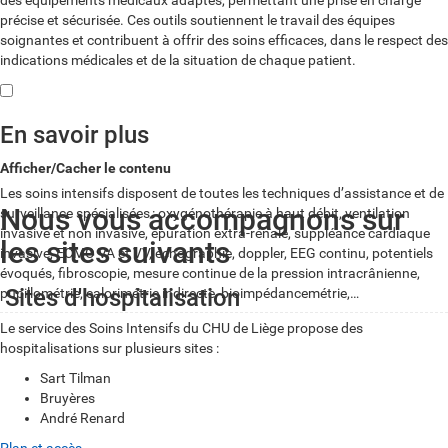
des équipements médicaux adaptés, permettant une prise en charge
précise et sécurisée. Ces outils soutiennent le travail des équipes
soignantes et contribuent à offrir des soins efficaces, dans le respect des
indications médicales et de la situation de chaque patient.
En savoir plus
Afficher/Cacher le contenu
Les soins intensifs disposent de toutes les techniques d’assistance et de
Nous vous accompagnons sur
surveillance spécialisées
: oxygénothérapie à haut débit, ventilation
invasive et non invasive, épuration extra-rénale, suppléance cardiaque
les sites suivants
invasive, ECMO VA et VV, échographie, doppler, EEG continu, potentiels
évoqués, fibroscopie, mesure continue de la pression intracrânienne,
Sites d'hospitalisation
pupillométrie, calorimétrie indirecte, bioimpédancemétrie,…
Le service des Soins Intensifs du CHU de Liège propose des
hospitalisations sur plusieurs sites :
Sart Tilman
Bruyères
André Renard